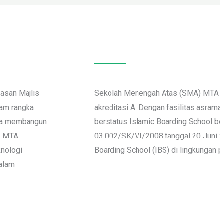
asan Majlis
Sekolah Menengah Atas (SMA) MTA S
lam rangka
akreditasi A. Dengan fasilitas asra
aha membangun
berstatus Islamic Boarding School 
A MTA
03.002/SK/VI/2008 tanggal 20 Juni 
knologi
Boarding School (IBS) di lingkungan
alam