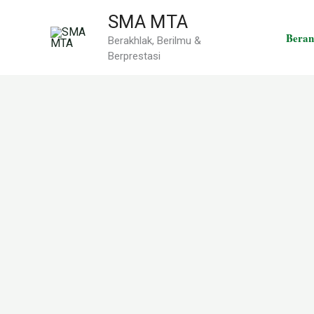
Skip
SMA MTA
to
Beran
Berakhlak, Berilmu &
content
Berprestasi