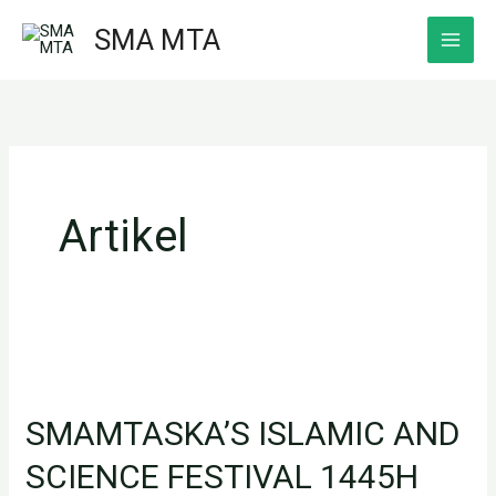
Skip
SMA MTA
to
content
Artikel
SMAMTASKA’S
ISLAMIC
SMAMTASKA’S ISLAMIC AND
AND
SCIENCE
SCIENCE FESTIVAL 1445H
FESTIVAL