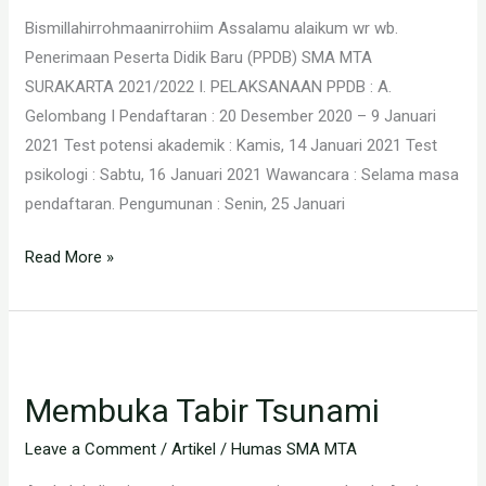
TAHUN
Bismillahirrohmaanirrohiim Assalamu alaikum wr wb.
2021
Penerimaan Peserta Didik Baru (PPDB) SMA MTA
/
SURAKARTA 2021/2022 I. PELAKSANAAN PPDB : A.
2022
Gelombang I Pendaftaran : 20 Desember 2020 – 9 Januari
2021 Test potensi akademik : Kamis, 14 Januari 2021 Test
psikologi : Sabtu, 16 Januari 2021 Wawancara : Selama masa
pendaftaran. Pengumunan : Senin, 25 Januari
Read More »
Membuka
Tabir
Membuka Tabir Tsunami
Tsunami
Leave a Comment
/
Artikel
/
Humas SMA MTA