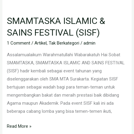
SMAMTASKA
ISLAMIC
SMAMTASKA ISLAMIC &
&
SAINS
SAINS FESTIVAL (SISF)
FESTIVAL
1 Comment
/
Artikel
,
Tak Berkategori
/
admin
(SISF)
Assalamualaikum Warahmatullahi Wabarakatuh Hai Sobat
SMAMTASKA, SMAMTASKA ISLAMIC AND SAINS FESTIVAL
(SISF) hadir kembali sebagai event tahunan yang
diselenggarakan oleh SMA MTA Surakarta. Kegiatan SISF
bertujuan sebagai wadah bagi para teman-teman untuk
mengembangkan bakat dan meraih prestasi baik dibidang
Agama maupun Akademik. Pada event SISF kali ini ada
beberapa cabang lomba yang bisa temen-temen ikuti,
Read More »