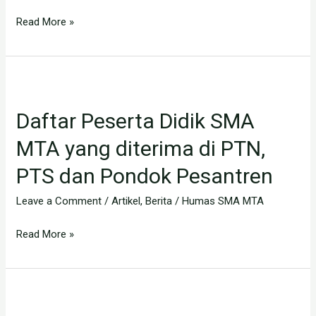
Read More »
Daftar
Peserta
Daftar Peserta Didik SMA
Didik
SMA
MTA yang diterima di PTN,
MTA
PTS dan Pondok Pesantren
yang
diterima
Leave a Comment
/
Artikel
,
Berita
/
Humas SMA MTA
di
PTN,
Read More »
PTS
dan
Pondok
Agenda
Pesantren
Kegiatan