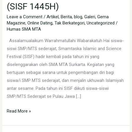
(SISF 1445H)
1445H
(SISF
Leave a Comment
/
Artikel
,
Berita
,
blog
,
Galeri
,
Gema
1445H)
Magazine
,
Online Dating
,
Tak Berkategori
,
Uncategorized
/
Humas SMA MTA
Assalamualaikum Warrahmatullahi Wabarakatuh Hai siswa-
siswi SMP/MTS sederajat, Smamtaska Islamic and Science
Festival (SISF) hadir kembali pada tahun ini yang
diselenggarakan oleh SMA MTA Surkarta. Kegiatan yang
bertujuan sebagai sarana untuk pengembangan diri bagi
siswa/i SMP MTS sederajat, dan menjalin ukhuwah Islamiyah
antar sesame. Pada tahun ini SISF diikuti siswa-siswi
SMP/MTS Sederajat se Pulau Jawa […]
Read More »