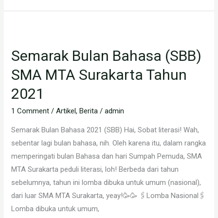
Semarak
Bulan
Semarak Bulan Bahasa (SBB)
Bahasa
(SBB)
SMA MTA Surakarta Tahun
SMA
2021
MTA
Surakarta
1 Comment
/
Artikel
,
Berita
/
admin
Tahun
Semarak Bulan Bahasa 2021 (SBB) Hai, Sobat literasi! Wah,
2021
sebentar lagi bulan bahasa, nih. Oleh karena itu, dalam rangka
memperingati bulan Bahasa dan hari Sumpah Pemuda, SMA
MTA Surakarta peduli literasi, loh! Berbeda dari tahun
sebelumnya, tahun ini lomba dibuka untuk umum (nasional),
dari luar SMA MTA Surakarta, yeay!🥳🥳 🖇️Lomba Nasional🖇️
Lomba dibuka untuk umum,