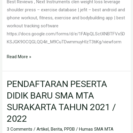
Best Reviews , Next Instruments clen weight loss leverage
shoulder press – exercise database | jefit – best android and
iphone workout, fitness, exercise and bodybuilding app | best
workout tracking software
https://docs.google.com/forms/d/e/1FAIpQLSctXNBTFVx5D
KSJGK9OCQGLQQ4it_M9CuTDwmmuyHIzT3tiKg/viewform
Read More »
PENDAFTARAN PESERTA
PENDAFTARAN
PESERTA
DIDIK BARU SMA MTA
DIDIK
SURAKARTA TAHUN 2021 /
BARU
SMA
2022
MTA
3 Comments
/
Artikel
,
Berita
,
PPDB
/
Humas SMA MTA
SURAKARTA