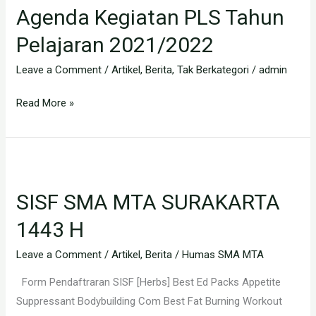
Agenda Kegiatan PLS Tahun
PLS
Tahun
Pelajaran 2021/2022
Pelajaran
Leave a Comment
/
Artikel
,
Berita
,
Tak Berkategori
/
admin
2021/2022
Read More »
SISF
SMA
SISF SMA MTA SURAKARTA
MTA
SURAKARTA
1443 H
1443
Leave a Comment
/
Artikel
,
Berita
/
Humas SMA MTA
H
Form Pendaftraran SISF [Herbs] Best Ed Packs Appetite
Suppressant Bodybuilding Com Best Fat Burning Workout