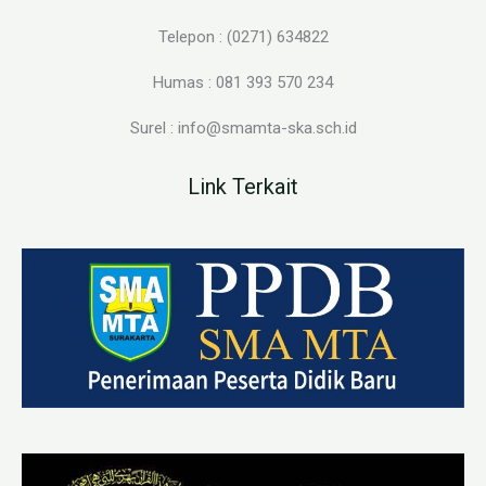
Telepon : (0271) 634822
Humas : 081 393 570 234
Surel : info@smamta-ska.sch.id
Link Terkait