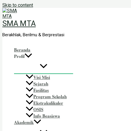
Skip to content
SMA MTA
Berakhlak, Berilmu & Berprestasi
Beranda
Profil
Visi Misi
Sejarah
Fasilitas
Program Sekolah
Ekstrakulikuler
OSIS
Info Beasiswa
Akademik