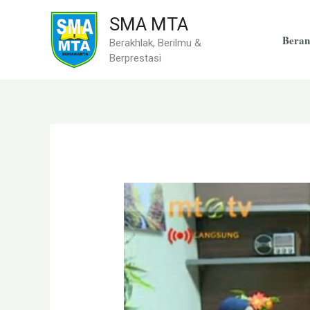
Skip
SMA MTA
to
Beran
Berakhlak, Berilmu &
content
Berprestasi