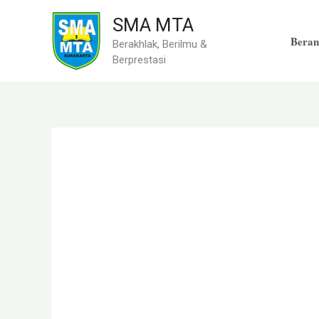
Skip
SMA MTA
to
Beran
Berakhlak, Berilmu &
content
Berprestasi