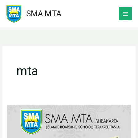
Skip
SMA MTA
to
content
mta
PPDB
SMA
MTA
Surakarta