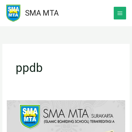
Skip
SMA MTA
to
content
ppdb
PPDB
SMA
MTA
Surakarta