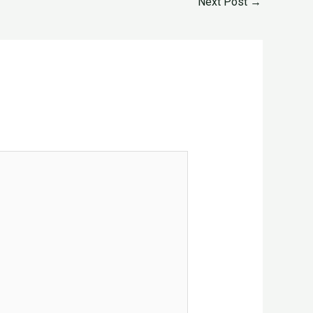
Next Post
→