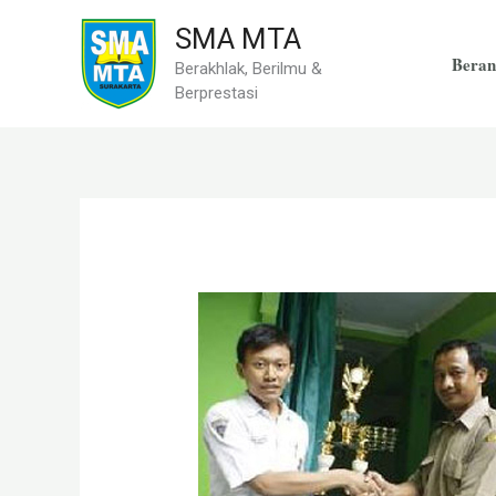
Skip
SMA MTA
to
Beran
Berakhlak, Berilmu &
content
Berprestasi