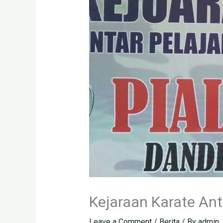
Kejaraan Karate An
Leave a Comment
/
Berita
/ By
admin