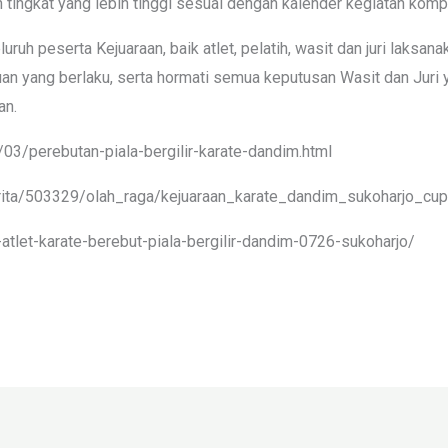
 tingkat yang lebih tinggi sesuai dengan kalender kegiatan komp
uh peserta Kejuaraan, baik atlet, pelatih, wasit dan juri laksa
uan yang berlaku, serta hormati semua keputusan Wasit dan Jur
an.
03/perebutan-piala-bergilir-karate-dandim.html
berita/503329/olah_raga/kejuaraan_karate_dandim_sukoharjo_cup
atlet-karate-berebut-piala-bergilir-dandim-0726-sukoharjo/