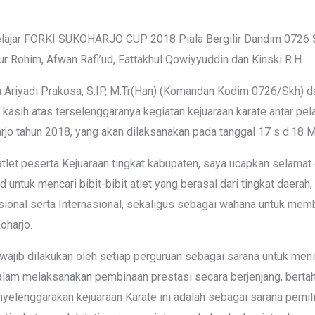
 Pelajar FORKI SUKOHARJO CUP 2018 Piala Bergilir Dandim 0726
r Rohim, Afwan Rafi’ud, Fattakhul Qowiyyuddin dan Kinski R.H.
 Ariyadi Prakosa, S.IP, M.Tr(Han) (Komandan Kodim 0726/Skh) 
asih atas terselenggaranya kegiatan kejuaraan karate antar pela
jo tahun 2018, yang akan dilaksanakan pada tanggal 17 s d.18 M
n atlet peserta Kejuaraan tingkat kabupaten, saya ucapkan selama
untuk mencari bibit-bibit atlet yang berasal dari tingkat daerah
sional serta Internasional, sekaligus sebagai wahana untuk memb
oharjo.
i wajib dilakukan oleh setiap perguruan sebagai sarana untuk 
dalam melaksanakan pembinaan prestasi secara berjenjang, bertaha
elenggarakan kejuaraan Karate ini adalah sebagai sarana pemilihan