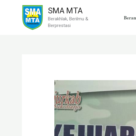
Skip
SMA MTA
to
Beran
Berakhlak, Berilmu &
content
Berprestasi