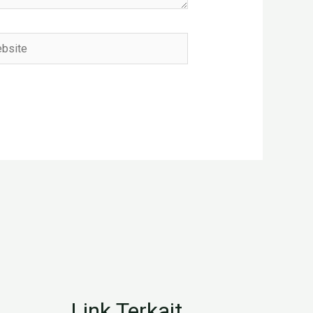
ite
Link Terkait