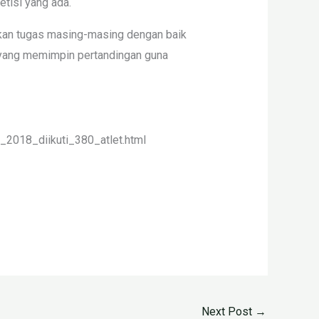
etisi yang ada.
nakan tugas masing-masing dengan baik
i yang memimpin pertandingan guna
_2018_diikuti_380_atlet.html
Next Post
→