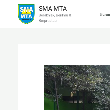
Skip
SMA MTA
to
Beran
Berakhlak, Berilmu &
content
Berprestasi