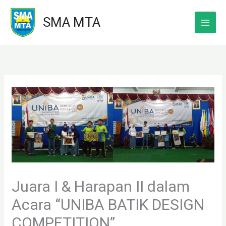
Skip
SMA MTA
to
content
Juara I & Harapan II dalam
Acara “UNIBA BATIK DESIGN
COMPETITION”