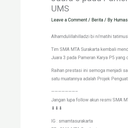
UMS
Leave a Comment
/
Berita
/ By
Humas
Alhamdulillahilladzi bi ni’matihi tatimu
Tim SMA MTA Surakarta kembali mendul
Juara 3 pada Pameran Karya P5 yang 
Raihan prestasi ini semoga menjadi sa
satu muatannya adalah Projek Penguatan
———————–
Jangan lupa follow akun resmi SMA M
⬇⬇⬇
IG : smamtasurakarta