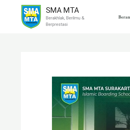
Skip
SMA MTA
to
Beran
Berakhlak, Berilmu &
content
Berprestasi