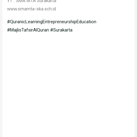
YT : SMA MTA Surakarta
www.smamta-ska.sch.id
#QuranicLearningEntrepreneurshipEducation
#MajlisTafsirAlQuran
#Surakarta