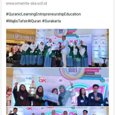
www.smamta-ska.sch.id
#QuranicLearningEntrepreneurshipEducation
#MajlisTafsirAlQuran
#Surakarta