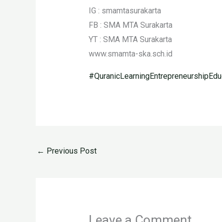
IG : smamtasurakarta
FB : SMA MTA Surakarta
YT : SMA MTA Surakarta
www.smamta-ska.sch.id
#QuranicLearningEntrepreneurshipEdu
←
Previous Post
Leave a Comment