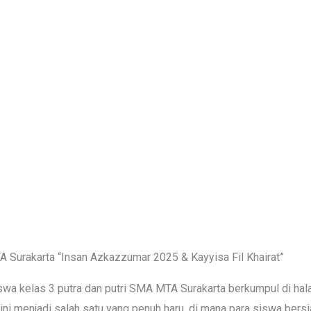
Surakarta “Insan Azkazzumar 2025 & Kayyisa Fil Khairat”
swa kelas 3 putra dan putri SMA MTA Surakarta berkumpul di hal
i menjadi salah satu yang penuh haru, di mana para siswa bersi