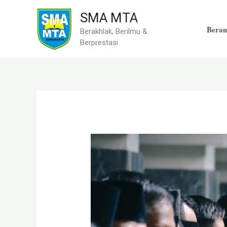
Skip
SMA MTA
to
Beran
Berakhlak, Berilmu &
content
Berprestasi