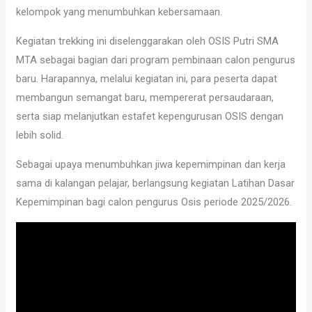
kelompok yang menumbuhkan kebersamaan.
Kegiatan trekking ini diselenggarakan oleh OSIS Putri SMA
MTA sebagai bagian dari program pembinaan calon pengurus
baru. Harapannya, melalui kegiatan ini, para peserta dapat
membangun semangat baru, mempererat persaudaraan,
serta siap melanjutkan estafet kepengurusan OSIS dengan
lebih solid.
Sebagai upaya menumbuhkan jiwa kepemimpinan dan kerja
sama di kalangan pelajar, berlangsung kegiatan Latihan Dasar
Kepemimpinan bagi calon pengurus Osis periode 2025/2026.