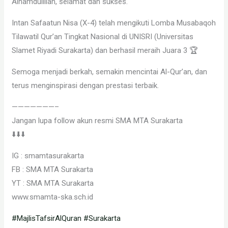
Alhamdulillah, selamat dan sukses.
Intan Safaatun Nisa (X-4) telah mengikuti Lomba Musabaqoh
Tilawatil Qur’an Tingkat Nasional di UNISRI (Universitas
Slamet Riyadi Surakarta) dan berhasil meraih Juara 3 🏆
Semoga menjadi berkah, semakin mencintai Al-Qur’an, dan
terus menginspirasi dengan prestasi terbaik.
———————–
Jangan lupa follow akun resmi SMA MTA Surakarta
⬇️⬇️⬇️
IG : smamtasurakarta
FB : SMA MTA Surakarta
YT : SMA MTA Surakarta
www.smamta-ska.sch.id
#MajlisTafsirAlQuran
#Surakarta