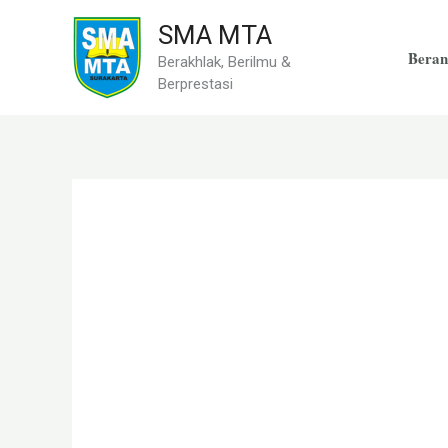
Skip
SMA MTA
to
Beran
Berakhlak, Berilmu &
content
Berprestasi