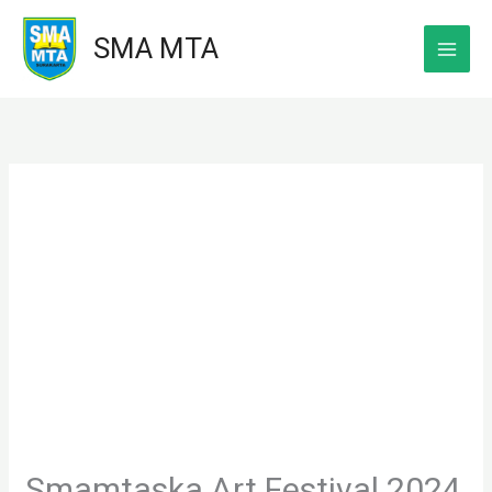
Skip
SMA MTA
to
content
Smamtaska Art Festival 2024