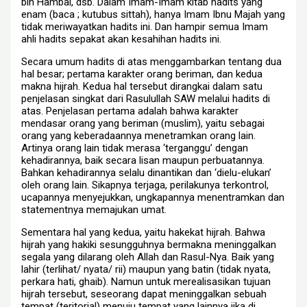
bin Hambal, dsb. Dalam Imam-Imam kitab hadits yang
enam (baca ; kutubus sittah), hanya Imam Ibnu Majah yang
tidak meriwayatkan hadits ini. Dan hampir semua Imam
ahli hadits sepakat akan kesahihan hadits ini.
Secara umum hadits di atas menggambarkan tentang dua
hal besar; pertama karakter orang beriman, dan kedua
makna hijrah. Kedua hal tersebut dirangkai dalam satu
penjelasan singkat dari Rasulullah SAW melalui hadits di
atas. Penjelasan pertama adalah bahwa karakter
mendasar orang yang beriman (muslim), yaitu sebagai
orang yang keberadaannya menetramkan orang lain.
Artinya orang lain tidak merasa ‘terganggu’ dengan
kehadirannya, baik secara lisan maupun perbuatannya.
Bahkan kehadirannya selalu dinantikan dan ‘dielu-elukan’
oleh orang lain. Sikapnya terjaga, perilakunya terkontrol,
ucapannya menyejukkan, ungkapannya menentramkan dan
statementnya memajukan umat.
Sementara hal yang kedua, yaitu hakekat hijrah. Bahwa
hijrah yang hakiki sesungguhnya bermakna meninggalkan
segala yang dilarang oleh Allah dan Rasul-Nya. Baik yang
lahir (terlihat/ nyata/ rii) maupun yang batin (tidak nyata,
perkara hati, ghaib). Namun untuk merealisasikan tujuan
hijrah tersebut, seseorang dapat meninggalkan sebuah
tempat (teritorial) menuju tempat yang lainnya jika di