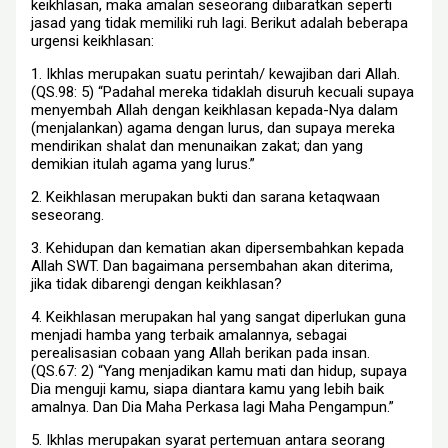
keikhlasan, maka amalan seseorang diibaratkan seperti
jasad yang tidak memiliki ruh lagi. Berikut adalah beberapa
urgensi keikhlasan:
1. Ikhlas merupakan suatu perintah/ kewajiban dari Allah.
(QS.98: 5) “Padahal mereka tidaklah disuruh kecuali supaya
menyembah Allah dengan keikhlasan kepada-Nya dalam
(menjalankan) agama dengan lurus, dan supaya mereka
mendirikan shalat dan menunaikan zakat; dan yang
demikian itulah agama yang lurus.”
2. Keikhlasan merupakan bukti dan sarana ketaqwaan
seseorang.
3. Kehidupan dan kematian akan dipersembahkan kepada
Allah SWT. Dan bagaimana persembahan akan diterima,
jika tidak dibarengi dengan keikhlasan?
4. Keikhlasan merupakan hal yang sangat diperlukan guna
menjadi hamba yang terbaik amalannya, sebagai
perealisasian cobaan yang Allah berikan pada insan.
(QS.67: 2) “Yang menjadikan kamu mati dan hidup, supaya
Dia menguji kamu, siapa diantara kamu yang lebih baik
amalnya. Dan Dia Maha Perkasa lagi Maha Pengampun.”
5. Ikhlas merupakan syarat pertemuan antara seorang