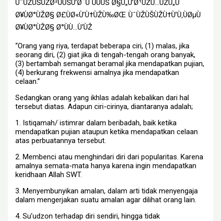
ÙˆÙŽÙŠÙŽØ²ÙÙŠÙ’Ø¯Ù ÙÙÙŠ Ø§Ù„Ù’Ø¹ÙŽÙ…ÙŽÙ„Ù
Ø¥ÙØ°ÙŽØ§ Ø£ÙØ«Ù’Ù†ÙŽÙ‰ØŒ ÙˆÙŽÙŠÙŽÙ†Ù’Ù‚ÙØµÙ
Ø¥ÙØ°ÙŽØ§ Ø°ÙÙ…Ù‘ÙŽ
“Orang yang riya, terdapat beberapa ciri, (1) malas, jika
seorang diri, (2) giat jika di tengah-tengah orang banyak,
(3) bertambah semangat beramal jika mendapatkan pujian,
(4) berkurang frekwensi amalnya jika mendapatkan
celaan.”
Sedangkan orang yang ikhlas adalah kebalikan dari hal
tersebut diatas. Adapun ciri-cirinya, diantaranya adalah;
1. Istiqamah/ istimrar dalam beribadah, baik ketika
mendapatkan pujian ataupun ketika mendapatkan celaan
atas perbuatannya tersebut.
2. Membenci atau menghindari diri dari popularitas. Karena
amalnya semata-mata hanya karena ingin mendapatkan
keridhaan Allah SWT.
3. Menyembunyikan amalan, dalam arti tidak menyengaja
dalam mengerjakan suatu amalan agar dilihat orang lain.
4. Su’udzon terhadap diri sendiri, hingga tidak