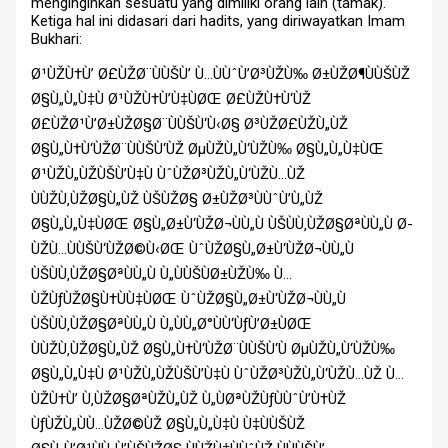
menginginkan sesuatu yang dimiliki orang lain (tamak).
Ketiga hal ini didasari dari hadits, yang diriwayatkan Imam
Bukhari:
Ø¹ÙŽÙ†Ù’ Ø£ÙŽØ¨ÙÙŠÙ’ Ù…ÙÙˆÙ’Ø³ÙŽÙ‰ Ø±ÙŽØ¶ÙÙŠÙŽ
Ø§Ù„Ù„Ù‡Ù Ø¹ÙŽÙ†Ù’Ù‡ÙØŒ Ø£ÙŽÙ†Ù‘ÙŽ
Ø£ÙŽØ¹Ù’Ø±ÙŽØ§Ø¨ÙÙŠÙ‘Ù‹Ø§ Ø³ÙŽØ£ÙŽÙ„ÙŽ
Ø§Ù„Ù†Ù‘ÙŽØ¨ÙÙŠÙ‘ÙŽ ØµÙŽÙ„Ù‘ÙŽÙ‰ Ø§Ù„Ù„Ù‡ÙŒ
Ø¹ÙŽÙ„ÙŽÙŠÙ’Ù‡Ù ÙˆÙŽØ³ÙŽÙ„Ù‘ÙŽÙ…ÙŽ
ÙÙŽÙ‚ÙŽØ§Ù„ÙŽ ÙŠÙŽØ§ Ø±ÙŽØ³ÙÙˆÙ’Ù„ÙŽ
Ø§Ù„Ù„Ù‡ÙØŒ Ø§Ù„Ø±Ù‘ÙŽØ¬ÙÙ„Ù ÙŠÙÙ‚ÙŽØ§ØªÙÙ„Ù Ø­
ÙŽÙ…ÙÙŠÙ‘ÙŽØ©Ù‹ØŒ ÙˆÙŽØ§Ù„Ø±Ù‘ÙŽØ¬ÙÙ„Ù
ÙŠÙÙ‚ÙŽØ§ØªÙÙ„Ù Ù„ÙÙŠÙØ±ÙŽÙ‰ Ù…
ÙŽÙƒÙŽØ§Ù†ÙÙ‡ÙØŒ ÙˆÙŽØ§Ù„Ø±Ù‘ÙŽØ¬ÙÙ„Ù
ÙŠÙÙ‚ÙŽØ§ØªÙÙ„Ù Ù„ÙÙ„Ø°ÙÙ‘ÙƒÙ’Ø±ÙØŒ
ÙÙŽÙ‚ÙŽØ§Ù„ÙŽ Ø§Ù„Ù†Ù‘ÙŽØ¨ÙÙŠÙ‘Ù ØµÙŽÙ„Ù‘ÙŽÙ‰
Ø§Ù„Ù„Ù‡Ù Ø¹ÙŽÙ„ÙŽÙŠÙ’Ù‡Ù ÙˆÙŽØ³ÙŽÙ„Ù‘ÙŽÙ…ÙŽ Ù…
ÙŽÙ†Ù’ Ù‚ÙŽØ§ØªÙŽÙ„ÙŽ Ù„ÙØªÙŽÙƒÙÙˆÙ’Ù†ÙŽ
ÙƒÙŽÙ„ÙÙ…ÙŽØ©ÙŽ Ø§Ù„Ù„Ù‡Ù Ù‡ÙÙŠÙŽ