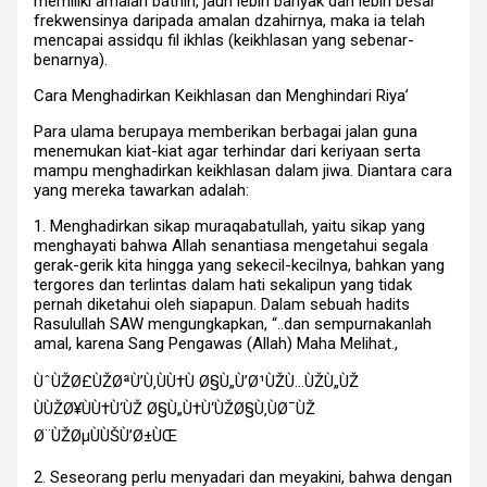
memiliki amalan bathin, jauh lebih banyak dan lebih besar
frekwensinya daripada amalan dzahirnya, maka ia telah
mencapai assidqu fil ikhlas (keikhlasan yang sebenar-
benarnya).
Cara Menghadirkan Keikhlasan dan Menghindari Riya’
Para ulama berupaya memberikan berbagai jalan guna
menemukan kiat-kiat agar terhindar dari keriyaan serta
mampu menghadirkan keikhlasan dalam jiwa. Diantara cara
yang mereka tawarkan adalah:
1. Menghadirkan sikap muraqabatullah, yaitu sikap yang
menghayati bahwa Allah senantiasa mengetahui segala
gerak-gerik kita hingga yang sekecil-kecilnya, bahkan yang
tergores dan terlintas dalam hati sekalipun yang tidak
pernah diketahui oleh siapapun. Dalam sebuah hadits
Rasulullah SAW mengungkapkan, “..dan sempurnakanlah
amal, karena Sang Pengawas (Allah) Maha Melihat.,
ÙˆÙŽØ£ÙŽØªÙ’Ù‚ÙÙ†Ù Ø§Ù„Ù’Ø¹ÙŽÙ…ÙŽÙ„ÙŽ
ÙÙŽØ¥ÙÙ†Ù‘ÙŽ Ø§Ù„Ù†Ù‘ÙŽØ§Ù‚ÙØ¯ÙŽ
Ø¨ÙŽØµÙÙŠÙ’Ø±ÙŒ
2. Seseorang perlu menyadari dan meyakini, bahwa dengan