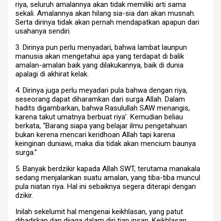
riya, seluruh amalannya akan tidak memiliki arti sama
sekali. Amalannya akan hilang sia-sia dan akan musnah.
Serta dirinya tidak akan pernah mendapatkan apapun dari
usahanya sendiri.
3. Dirinya pun perlu menyadari, bahwa lambat launpun
manusia akan mengetahui apa yang terdapat di balik
amalan-amalan baik yang dilakukannya, baik di dunia
apalagi di akhirat kelak.
4. Dirinya juga perlu meyadari pula bahwa dengan riya,
seseorang dapat diharamkan dari surga Allah. Dalam
hadits digambarkan, bahwa Rasulullah SAW menangis,
karena takut umatnya berbuat riya’. Kemudian beliau
berkata, “Barang siapa yang belajar ilmu pengetahuan
bukan kerena mencari keridhoan Allah tapi karena
keinginan duniawi, maka dia tidak akan mencium baunya
surga.”
5. Banyak berdzikir kapada Allah SWT, terutama manakala
sedang menjalankan suatu amalan, yang tiba-tiba muncul
pula niatan riya. Hal ini sebaiknya segera diterapi dengan
dzikir.
Inilah sekelumit hal mengenai keikhlasan, yang patut
dihadirkan dan dijaga dalam diri tiap insan. Keikhlasan