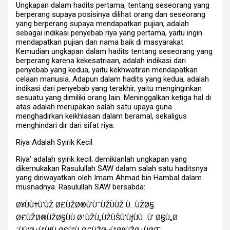
Ungkapan dalam hadits pertama, tentang seseorang yang
berperang supaya posisinya dilihat orang dan seseorang
yang berperang supaya mendapatkan pujian, adalah
sebagai indikasi penyebab riya yang pertama, yaitu ingin
mendapatkan pujian dan nama baik di masyarakat.
Kemudian ungkapan dalam hadits tentang seseorang yang
berperang karena kekesatriaan, adalah indikasi dari
penyebab yang kedua, yaitu kekhwatiran mendapatkan
celaan manusia. Adapun dalam hadits yang kedua, adalah
indikasi dari penyebab yang terakhir, yaitu menginginkan
sesuatu yang dimiliki orang lain. Meninggalkan ketiga hal di
atas adalah merupakan salah satu upaya guna
menghadirkan keikhlasan dalam beramal, sekaligus
menghindari dir dari sifat riya.
Riya Adalah Syirik Kecil
Riya’ adalah syirik kecil; demikianlah ungkapan yang
dikemukakan Rasulullah SAW dalam salah satu haditsnya
yang diriwayatkan oleh Imam Ahmad bin Hambal dalam
musnadnya. Rasulullah SAW bersabda:
Ø¥ÙÙ†Ù‘ÙŽ Ø£ÙŽØ®Ù’ÙˆÙŽÙÙŽ Ù…ÙŽØ§
Ø£ÙŽØ®ÙŽØ§ÙÙ Ø¹ÙŽÙ„ÙŽÙŠÙ’ÙƒÙÙ…Ù’ Ø§Ù„Ø