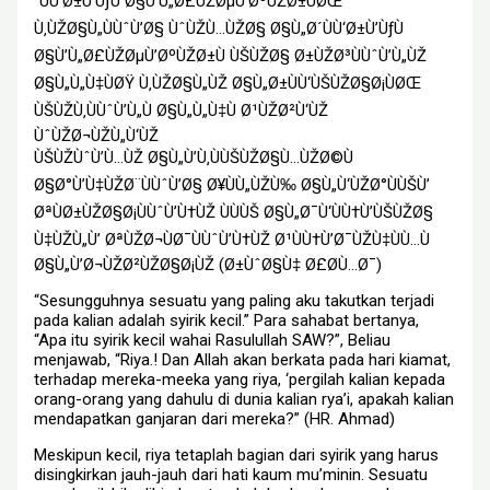
´ÙÙ‘Ø±Ù’ÙƒÙ Ø§Ù’Ù„Ø£ÙŽØµÙ’ØºÙŽØ±ÙØŒ
Ù‚ÙŽØ§Ù„ÙÙˆÙ’Ø§ ÙˆÙŽÙ…ÙŽØ§ Ø§Ù„Ø´ÙÙ‘Ø±Ù’ÙƒÙ
Ø§Ù’Ù„Ø£ÙŽØµÙ’ØºÙŽØ±Ù ÙŠÙŽØ§ Ø±ÙŽØ³ÙÙˆÙ’Ù„ÙŽ
Ø§Ù„Ù„Ù‡ÙØŸ Ù‚ÙŽØ§Ù„ÙŽ Ø§Ù„Ø±ÙÙ‘ÙŠÙŽØ§Ø¡ÙØŒ
ÙŠÙŽÙ‚ÙÙˆÙ’Ù„Ù Ø§Ù„Ù„Ù‡Ù Ø¹ÙŽØ²Ù‘ÙŽ
ÙˆÙŽØ¬ÙŽÙ„Ù‘ÙŽ
ÙŠÙŽÙˆÙ’Ù…ÙŽ Ø§Ù„Ù’Ù‚ÙÙŠÙŽØ§Ù…ÙŽØ©Ù
Ø§Ø°Ù’Ù‡ÙŽØ¨ÙÙˆÙ’Ø§ Ø¥ÙÙ„ÙŽÙ‰ Ø§Ù„Ù‘ÙŽØ°ÙÙŠÙ’
ØªÙØ±ÙŽØ§Ø¡ÙÙˆÙ’Ù†ÙŽ ÙÙÙŠ Ø§Ù„Ø¯Ù‘ÙÙ†Ù’ÙŠÙŽØ§
Ù‡ÙŽÙ„Ù’ ØªÙŽØ¬ÙØ¯ÙÙˆÙ’Ù†ÙŽ Ø¹ÙÙ†Ù’Ø¯ÙŽÙ‡ÙÙ…Ù
Ø§Ù„Ù’Ø¬ÙŽØ²ÙŽØ§Ø¡ÙŽ (Ø±ÙˆØ§Ù‡ Ø£Ø­Ù…Ø¯)
“Sesungguhnya sesuatu yang paling aku takutkan terjadi
pada kalian adalah syirik kecil.” Para sahabat bertanya,
“Apa itu syirik kecil wahai Rasulullah SAW?”, Beliau
menjawab, “Riya.! Dan Allah akan berkata pada hari kiamat,
terhadap mereka-meeka yang riya, ‘pergilah kalian kepada
orang-orang yang dahulu di dunia kalian rya’i, apakah kalian
mendapatkan ganjaran dari mereka?” (HR. Ahmad)
Meskipun kecil, riya tetaplah bagian dari syirik yang harus
disingkirkan jauh-jauh dari hati kaum mu’minin. Sesuatu