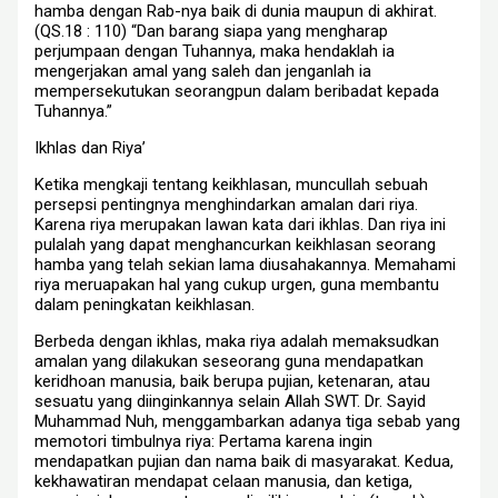
hamba dengan Rab-nya baik di dunia maupun di akhirat.
(QS.18 : 110) “Dan barang siapa yang mengharap
perjumpaan dengan Tuhannya, maka hendaklah ia
mengerjakan amal yang saleh dan jenganlah ia
mempersekutukan seorangpun dalam beribadat kepada
Tuhannya.”
Ikhlas dan Riya’
Ketika mengkaji tentang keikhlasan, muncullah sebuah
persepsi pentingnya menghindarkan amalan dari riya.
Karena riya merupakan lawan kata dari ikhlas. Dan riya ini
pulalah yang dapat menghancurkan keikhlasan seorang
hamba yang telah sekian lama diusahakannya. Memahami
riya meruapakan hal yang cukup urgen, guna membantu
dalam peningkatan keikhlasan.
Berbeda dengan ikhlas, maka riya adalah memaksudkan
amalan yang dilakukan seseorang guna mendapatkan
keridhoan manusia, baik berupa pujian, ketenaran, atau
sesuatu yang diinginkannya selain Allah SWT. Dr. Sayid
Muhammad Nuh, menggambarkan adanya tiga sebab yang
memotori timbulnya riya: Pertama karena ingin
mendapatkan pujian dan nama baik di masyarakat. Kedua,
kekhawatiran mendapat celaan manusia, dan ketiga,