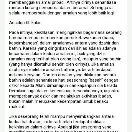
membanggakan amal pribadi. Artinya dirinya senantiasa
merasa kurang sempurna dalam beramal. Sehingga ia
selalu memperbaiki dengan amalan yang lebih baik lagi.
Assidqu fil Ikhlas
Pada intinya, keikhlasan menginginkan bagaimana seorang
hamba mampu memberikan porsi ketawazunan (baca;
keseimbangan) dalam amalannya antara yang dzahir dan
bathin. Karena yang diinginkan dari ikhlas adalah adanya
kesamaan dalam kedua amalan ini, baik yang dzhir
(amalan yang terlihat oleh orang lain), maupun yang bathin
(yang hanya diketahui sendiri oleh dirinya). Jika amalan
dzahirnya melebihi amalan bathinnya, berarti terdapat
indikasi keriyaan. Contoh amalan yang dilakukan secara
bathin adalah senantiasa hati seseorang “basah” dengan
dzikir kepada Allah, dimanapun dan kapanpun dia berada.
Demikian juga dalam kesendirian-kesendiriannya, ia justru
memperbanyak dzikir dan melakukan aktivitas ibadah,
bukan malah merupakan kesempatan untuk berlaku
maksiat.
Jika seseorang telah mampu menyeimbangkan antara
kedua hal di atas, ini berarti telah terdapat indikasi
keikhlasan dalam dirinya. Apalagi jika seseorang yang