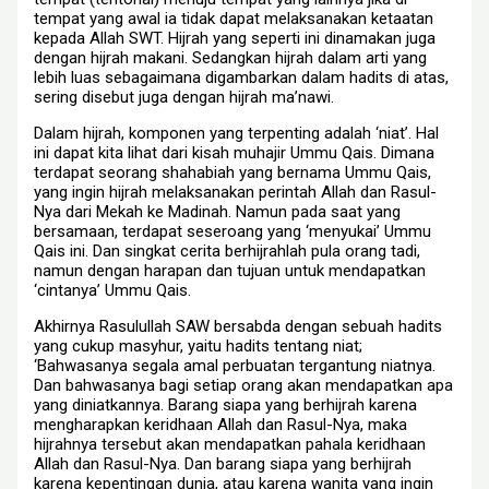
tempat yang awal ia tidak dapat melaksanakan ketaatan
kepada Allah SWT. Hijrah yang seperti ini dinamakan juga
dengan hijrah makani. Sedangkan hijrah dalam arti yang
lebih luas sebagaimana digambarkan dalam hadits di atas,
sering disebut juga dengan hijrah ma’nawi.
Dalam hijrah, komponen yang terpenting adalah ‘niat’. Hal
ini dapat kita lihat dari kisah muhajir Ummu Qais. Dimana
terdapat seorang shahabiah yang bernama Ummu Qais,
yang ingin hijrah melaksanakan perintah Allah dan Rasul-
Nya dari Mekah ke Madinah. Namun pada saat yang
bersamaan, terdapat seseroang yang ‘menyukai’ Ummu
Qais ini. Dan singkat cerita berhijrahlah pula orang tadi,
namun dengan harapan dan tujuan untuk mendapatkan
‘cintanya’ Ummu Qais.
Akhirnya Rasulullah SAW bersabda dengan sebuah hadits
yang cukup masyhur, yaitu hadits tentang niat;
‘Bahwasanya segala amal perbuatan tergantung niatnya.
Dan bahwasanya bagi setiap orang akan mendapatkan apa
yang diniatkannya. Barang siapa yang berhijrah karena
mengharapkan keridhaan Allah dan Rasul-Nya, maka
hijrahnya tersebut akan mendapatkan pahala keridhaan
Allah dan Rasul-Nya. Dan barang siapa yang berhijrah
karena kepentingan dunia, atau karena wanita yang ingin