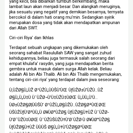
yang kecil, bila dibiarkan tumbuh berkembang, maka
lambat laun akan menjadi besar. Dan alangkah meruginya,
jika sesuatu yang negatif yang demikian besarnya, ternyata
bercokol di dalam hati orang mu’min. Sedangkan syirik
merupakan dosa yang tidak akan mendapatkan ampunan
dari Allah SWT.
Ciri-ciri Riya’ dan Ikhlas
Terdapat sebuah ungkapan yang dikemukakan oleh
seorang sahabat Rasulullah SAW yang sangat zuhud
kehidupannya, beliau juga termasuk salah seorang dari
empat khulafa’ rasydin, yang juga mendapatkan berita
gembira untuk masuk dalam surga Allah kelak. Beliau
adalah Ali bin Abi Thalib. Ali bin Abi Thalib mengemukakan,
tentang ciri-ciri riya’ yang terdapat dalam jiwa seseorang:
Ù‚ÙŽØ§Ù„ÙŽ Ø¹ÙŽÙ„ÙÙŠÙ‘ÙŒ ÙƒÙŽØ±Ù‘ÙŽÙ…ÙŽ
Ø§Ù„Ù„Ù‡Ù ÙˆÙŽØ¬Ù’Ù‡ÙŽÙ‡ÙØŒ Ù„ÙÙ„Ù’Ù…
ÙØ±ÙŽØ§Ø¦ÙÙŠÙ’ Ø¹ÙŽÙ„Ø§ÙŽÙ…ÙŽØ§ØªÙŒØŒ
ÙŠÙŽÙƒÙ’Ø³ÙÙ„Ù Ø¥ÙØ°ÙŽØ§ ÙƒÙŽØ§Ù†ÙŽ ÙˆÙŽØ­
Ù’Ø¯ÙŽÙ‡ÙØŒ ÙˆÙŽÙŠÙŽÙ†Ù’Ø´ÙŽØ·Ù Ø¥ÙØ°ÙŽØ§
ÙƒÙŽØ§Ù†ÙŽ ÙÙÙŠ Ø§Ù„Ù†Ù‘ÙŽØ§Ø³ÙØŒ