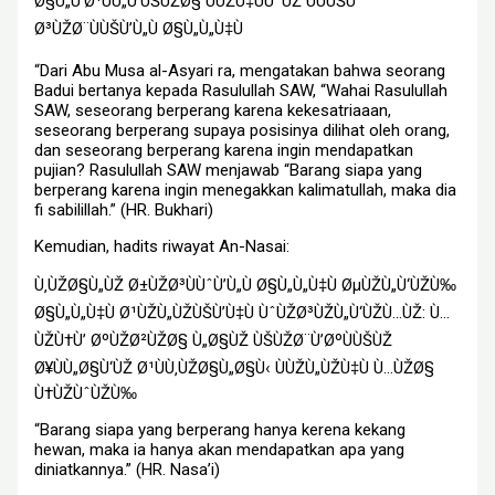
Ø§Ù„Ù’Ø¹ÙÙ„Ù’ÙŠÙŽØ§ ÙÙŽÙ‡ÙÙˆÙŽ ÙÙÙŠÙ’
Ø³ÙŽØ¨ÙÙŠÙ’Ù„Ù Ø§Ù„Ù„Ù‡Ù
“Dari Abu Musa al-Asyari ra, mengatakan bahwa seorang
Badui bertanya kepada Rasulullah SAW, “Wahai Rasulullah
SAW, seseorang berperang karena kekesatriaaan,
seseorang berperang supaya posisinya dilihat oleh orang,
dan seseorang berperang karena ingin mendapatkan
pujian? Rasulullah SAW menjawab “Barang siapa yang
berperang karena ingin menegakkan kalimatullah, maka dia
fi sabilillah.” (HR. Bukhari)
Kemudian, hadits riwayat An-Nasai:
Ù‚ÙŽØ§Ù„ÙŽ Ø±ÙŽØ³ÙÙˆÙ’Ù„Ù Ø§Ù„Ù„Ù‡Ù ØµÙŽÙ„Ù‘ÙŽÙ‰
Ø§Ù„Ù„Ù‡Ù Ø¹ÙŽÙ„ÙŽÙŠÙ’Ù‡Ù ÙˆÙŽØ³ÙŽÙ„Ù‘ÙŽÙ…ÙŽ: Ù…
ÙŽÙ†Ù’ ØºÙŽØ²ÙŽØ§ Ù„Ø§ÙŽ ÙŠÙŽØ¨Ù’ØºÙÙŠÙŽ
Ø¥ÙÙ„Ø§Ù‘ÙŽ Ø¹ÙÙ‚ÙŽØ§Ù„Ø§Ù‹ ÙÙŽÙ„ÙŽÙ‡Ù Ù…ÙŽØ§
Ù†ÙŽÙˆÙŽÙ‰
“Barang siapa yang berperang hanya kerena kekang
hewan, maka ia hanya akan mendapatkan apa yang
diniatkannya.” (HR. Nasa’i)