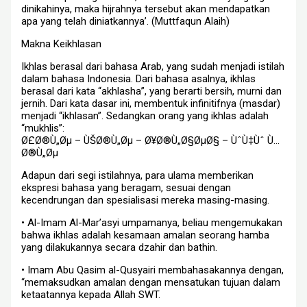
dinikahinya, maka hijrahnya tersebut akan mendapatkan
apa yang telah diniatkannya’. (Muttfaqun Alaih)
Makna Keikhlasan
Ikhlas berasal dari bahasa Arab, yang sudah menjadi istilah
dalam bahasa Indonesia. Dari bahasa asalnya, ikhlas
berasal dari kata “akhlasha”, yang berarti bersih, murni dan
jernih. Dari kata dasar ini, membentuk infinitifnya (masdar)
menjadi “ikhlasan”. Sedangkan orang yang ikhlas adalah
“mukhlis”:
Ø£Ø®Ù„Øµ – ÙŠØ®Ù„Øµ – Ø¥Ø®Ù„Ø§ØµØ§ – ÙˆÙ‡Ùˆ Ù…
Ø®Ù„Øµ
Adapun dari segi istilahnya, para ulama memberikan
ekspresi bahasa yang beragam, sesuai dengan
kecendrungan dan spesialisasi mereka masing-masing.
• Al-Imam Al-Mar’asyi umpamanya, beliau mengemukakan
bahwa ikhlas adalah kesamaan amalan seorang hamba
yang dilakukannya secara dzahir dan bathin.
• Imam Abu Qasim al-Qusyairi membahasakannya dengan,
“memaksudkan amalan dengan mensatukan tujuan dalam
ketaatannya kepada Allah SWT.