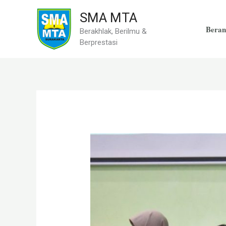
Skip
SMA MTA
to
Beran
Berakhlak, Berilmu &
content
Berprestasi