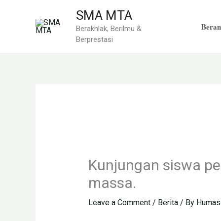
Skip
SMA MTA
to
Beran
Berakhlak, Berilmu &
content
Berprestasi
Kunjungan siswa pes
massa.
Leave a Comment
/
Berita
/ By
Humas