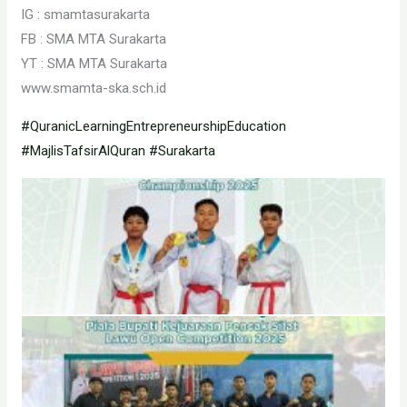
IG : smamtasurakarta
FB : SMA MTA Surakarta
YT : SMA MTA Surakarta
www.smamta-ska.sch.id
#QuranicLearningEntrepreneurshipEducation
#MajlisTafsirAlQuran
#Surakarta