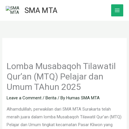
Skip
SMA MTA
to
content
Lomba Musabaqoh Tilawatil
Qur’an (MTQ) Pelajar dan
Umum TAhun 2025
Leave a Comment
/
Berita
/ By
Humas SMA MTA
Alhamdulillah, perwakilan dari SMA MTA Surakarta telah
meraih juara dalam lomba Musabaqoh Tilawatil Qur’an (MTQ)
Pelajar dan Umum tingkat kecamatan Pasar Kliwon yang