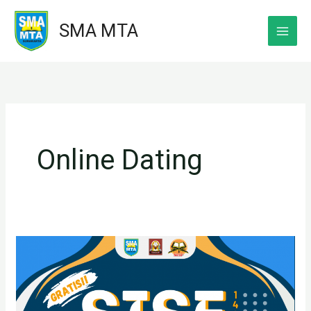
Skip
SMA MTA
to
content
Online Dating
SMAMTASKA’S
ISLAMIC
AND
SCIENCE